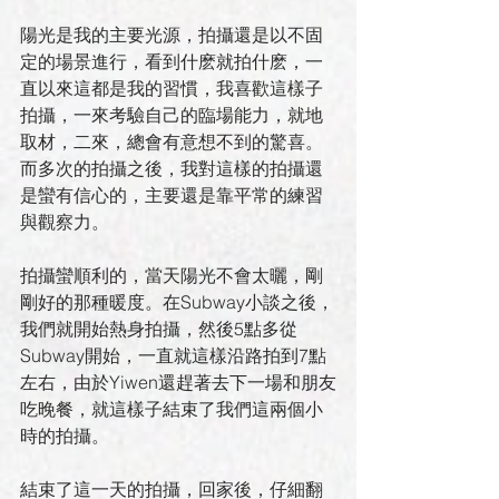
陽光是我的主要光源，拍攝還是以不固
定的場景進行，看到什麽就拍什麽，一
直以來這都是我的習慣，我喜歡這樣子
拍攝，一來考驗自己的臨場能力，就地
取材，二來，總會有意想不到的驚喜。
而多次的拍攝之後，我對這樣的拍攝還
是蠻有信心的，主要還是靠平常的練習
與觀察力。
拍攝蠻順利的，當天陽光不會太曬，剛
剛好的那種暖度。在Subway小談之後，
我們就開始熱身拍攝，然後5點多從
Subway開始，一直就這樣沿路拍到7點
左右，由於Yiwen還趕著去下一場和朋友
吃晚餐，就這樣子結束了我們這兩個小
時的拍攝。
結束了這一天的拍攝，回家後，仔細翻