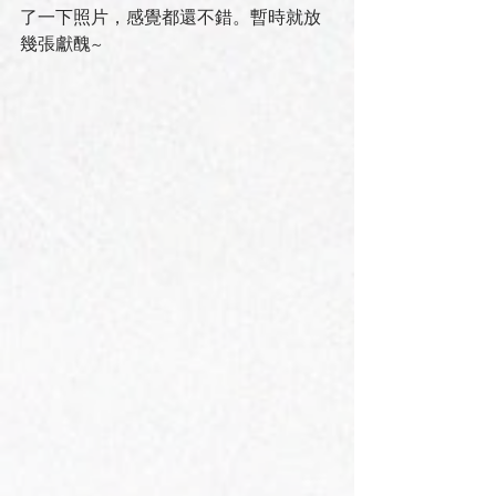
了一下照片，感覺都還不錯。暫時就放
幾張獻醜~ 