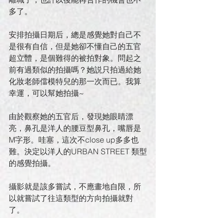
多了。
安排拍攝日期后，總是感覺她對自己不
是很有自信，但是她卻不懂自己的五官
超立體，是個難得的被拍對象。問起之
前有過類似的拍攝嗎？她説只拍過給她
化妝老師儅模特兒的那一次而已。我算
幸運，可以幫她拍攝~ 
由於觀察她的五官后，發現她眼睛漂
亮，鼻孔是洋人的腰豆型鼻孔，嘴唇是
M字形。哇塞，這次不close up多多也
難。決定以洋人的URBAN STREET 類型
的感覺拍攝。
攝影就是該多嘗試，不應畫地自限，所
以就嘗試了往這類型的方向拍攝就對
了。