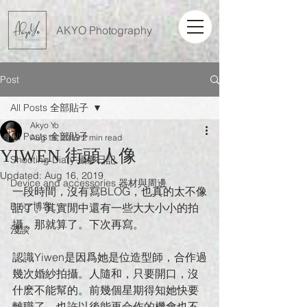
AKYO Photography
Post
All Posts 全部貼子
Akyo Yo
All Posts 全部貼子
Aug 16, 2019
2 min read
YIWEN 街頭人像
Shooting Diary 攝影日記
Updated:
Aug 16, 2019
Device and accessories 器材與周邊
一段時間，沒有寫BLOG，也真的太不像
Blog 博客
話了。其實閒中還有一些大大小小的拍
攝，那就算了。下次再寫。
淺談
認識Yiwen是因爲她是位造型師，合作過
幾次婚紗拍攝。人隨和，只要開口，沒
什麽不能幫的。前幾個星期得知她快要
離職了，也許以後能再合作的機會也不