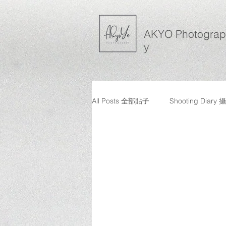
AKYO Photogra
y
All Posts 全部貼子
Shooting Diar